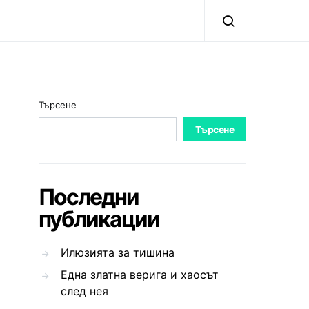
Търсене
Търсене
Последни
публикации
Илюзията за тишина
Една златна верига и хаосът
след нея