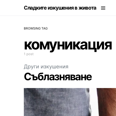
Сладките изкушения в живота
BROWSING TAG
комуникация
1 post
Други изкушения
Съблазняване