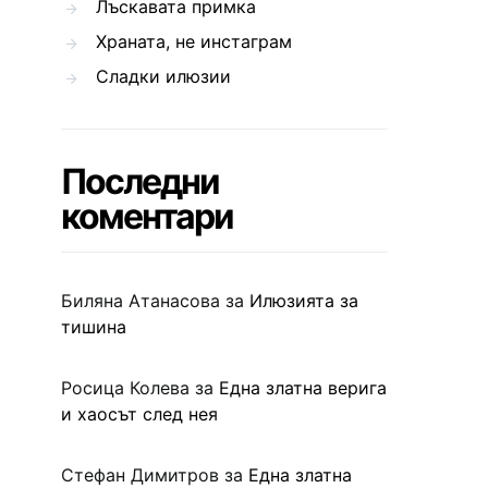
Лъскавата примка
Храната, не инстаграм
Сладки илюзии
Последни
коментари
Биляна Атанасова
за
Илюзията за
тишина
Росица Колева
за
Една златна верига
и хаосът след нея
Стефан Димитров
за
Една златна