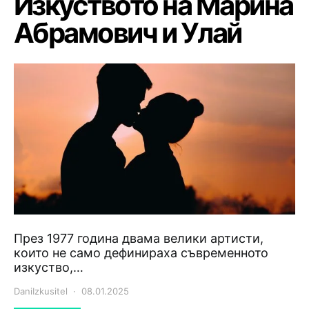
Изкуството на Марина
Абрамович и Улай
През 1977 година двама велики артисти,
които не само дефинираха съвременното
изкуство,…
DaniIzkusitel
08.01.2025