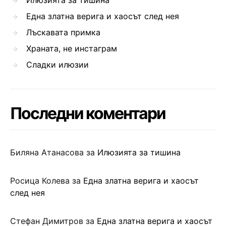
Една златна верига и хаосът след нея
Лъскавата примка
Храната, не инстаграм
Сладки илюзии
Последни коментари
Биляна Атанасова
за
Илюзията за тишина
Росица Колева
за
Една златна верига и хаосът
след нея
Стефан Димитров
за
Една златна верига и хаосът