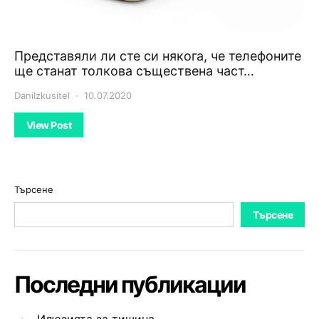
Представяли ли сте си някога, че телефоните
ще станат толкова съществена част…
DaniIzkusitel
10.07.2020
View Post
Търсене
Търсене
Последни публикации
Илюзията за тишина