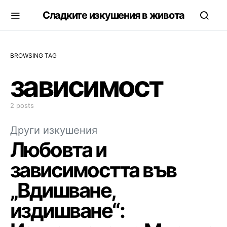
Сладките изкушения в живота
BROWSING TAG
зависимост
2 posts
Други изкушения
Любовта и
зависимостта във
„Вдишване,
издишване“: