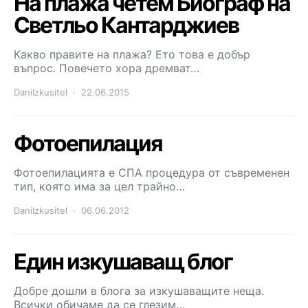
На плажа четем Биограф на
Светльо Кантарджиев
Какво правите на плажа? Ето това е добър
въпрос. Повечето хора дремват…
DaniIzkusitel
22.06.2015
Фотоепилация
Фотоепилацията е СПА процедура от съвременен
тип, която има за цел трайно…
DaniIzkusitel
06.06.2012
Един изкушаващ блог
Добре дошли в блога за изкушаващите неща.
Всички обичаме да се глезим…