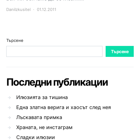
DaniIzkusitel
01.12.2011
Търсене
Търсене
Последни публикации
Илюзията за тишина
Една златна верига и хаосът след нея
Лъскавата примка
Храната, не инстаграм
Сладки илюзии