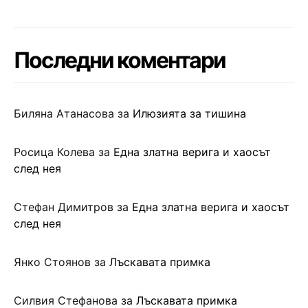
Последни коментари
Биляна Атанасова
за
Илюзията за тишина
Росица Колева
за
Една златна верига и хаосът
след нея
Стефан Димитров
за
Една златна верига и хаосът
след нея
Янко Стоянов
за
Лъскавата примка
Силвия Стефанова
за
Лъскавата примка