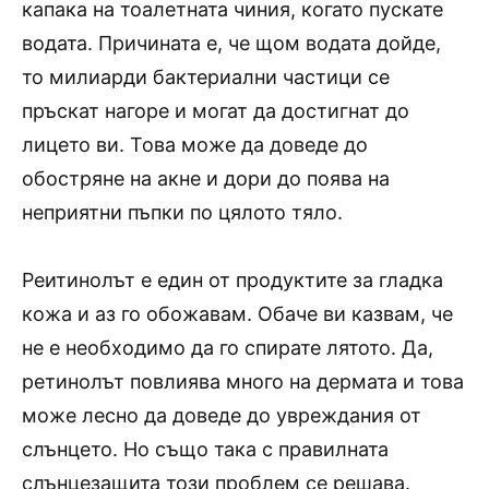
капака на тоалетната чиния, когато пускате
водата. Причината е, че щом водата дойде,
то милиарди бактериални частици се
пръскат нагоре и могат да достигнат до
лицето ви. Това може да доведе до
обостряне на акне и дори до поява на
неприятни пъпки по цялото тяло.
Реитинолът е един от продуктите за гладка
кожа и аз го обожавам. Обаче ви казвам, че
не е необходимо да го спирате лятото. Да,
ретинолът повлиява много на дермата и това
може лесно да доведе до увреждания от
слънцето. Но също така с правилната
слънцезащита този проблем се решава.