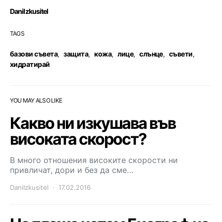
DaniIzkusitel
TAGS
базови съвета
,
защита
,
кожа
,
лице
,
слънце
,
съвети
,
хидратирай
YOU MAY ALSO LIKE
Какво ни изкушава във
високата скорост?
В много отношения високите скорости ни
привличат, дори и без да сме…
DaniIzkusitel
17.02.2016