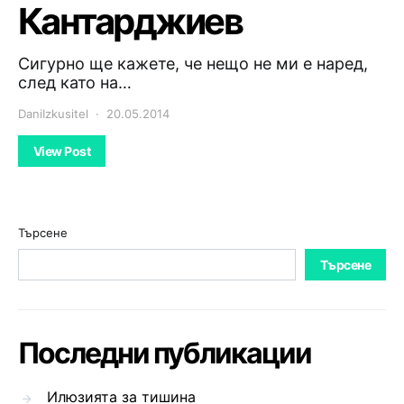
Кантарджиев
Сигурно ще кажете, че нещо не ми е наред,
след като на…
DaniIzkusitel
20.05.2014
View Post
Търсене
Търсене
Последни публикации
Илюзията за тишина