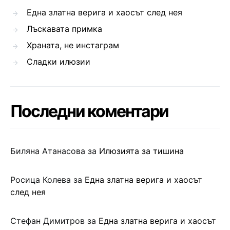
Една златна верига и хаосът след нея
Лъскавата примка
Храната, не инстаграм
Сладки илюзии
Последни коментари
Биляна Атанасова
за
Илюзията за тишина
Росица Колева
за
Една златна верига и хаосът
след нея
Стефан Димитров
за
Една златна верига и хаосът