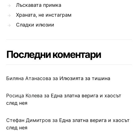
Лъскавата примка
Храната, не инстаграм
Сладки илюзии
Последни коментари
Биляна Атанасова
за
Илюзията за тишина
Росица Колева
за
Една златна верига и хаосът
след нея
Стефан Димитров
за
Една златна верига и хаосът
след нея