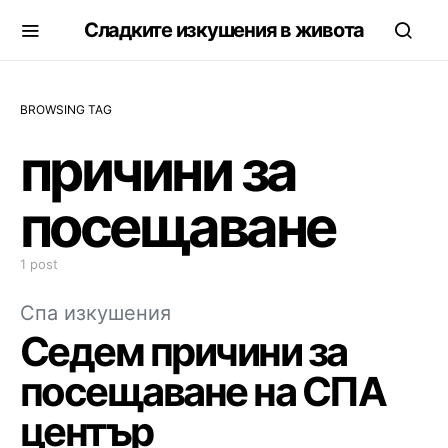
Сладките изкушения в живота
BROWSING TAG
причини за
посещаване
1 post
Спа изкушения
Седем причини за
посещаване на СПА
център