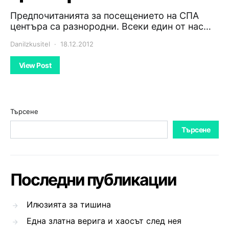
Предпочитанията за посещението на СПА
центъра са разнородни. Всеки един от нас…
DaniIzkusitel
18.12.2012
View Post
Търсене
Търсене
Последни публикации
Илюзията за тишина
Една златна верига и хаосът след нея