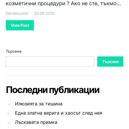
козметични процедури ? Ако не сте, тъкмо…
DaniIzkusitel
20.06.2012
View Post
Търсене
Търсене
Последни публикации
Илюзията за тишина
Една златна верига и хаосът след нея
Лъскавата примка