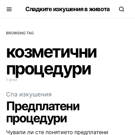
Сладките изкушения в живота
BROWSING TAG
козметични
процедури
1 post
Спа изкушения
Предплатени
процедури
Чували ли сте понятието предплатени