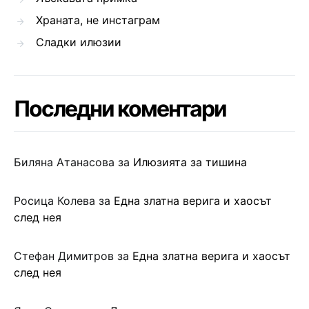
Храната, не инстаграм
Сладки илюзии
Последни коментари
Биляна Атанасова
за
Илюзията за тишина
Росица Колева
за
Една златна верига и хаосът
след нея
Стефан Димитров
за
Една златна верига и хаосът
след нея