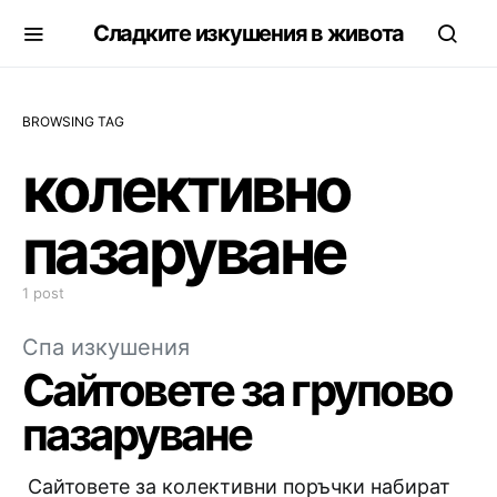
Сладките изкушения в живота
BROWSING TAG
колективно
пазаруване
1 post
Спа изкушения
Сайтовете за групово
пазаруване
Сайтовете за колективни поръчки набират