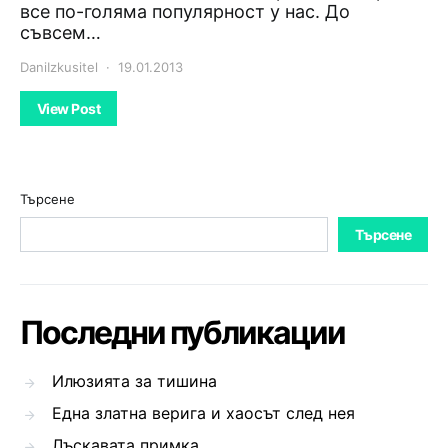
все по-голяма популярност у нас. До
съвсем…
DaniIzkusitel
19.01.2013
View Post
Търсене
Търсене
Последни публикации
Илюзията за тишина
Една златна верига и хаосът след нея
Лъскавата примка