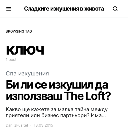
Сладките изкушения в живота
BROWSING TAG
ключ
1 post
Спа изкушения
Би ли се изкушил да
използваш The Loft?
Какво ще кажете за малка тайна между
приятели или бизнес партньори? Има…
DaniIzkusitel
13.03.2015