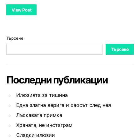
View Post
Търсене
Търсене
Последни публикации
Илюзията за тишина
Една златна верига и хаосът след нея
Лъскавата примка
Храната, не инстаграм
Сладки илюзии