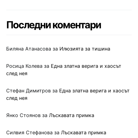
Последни коментари
Биляна Атанасова
за
Илюзията за тишина
Росица Колева
за
Една златна верига и хаосът
след нея
Стефан Димитров
за
Една златна верига и хаосът
след нея
Янко Стоянов
за
Лъскавата примка
Силвия Стефанова
за
Лъскавата примка