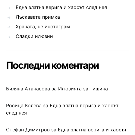
Една златна верига и хаосът след нея
Лъскавата примка
Храната, не инстаграм
Сладки илюзии
Последни коментари
Биляна Атанасова
за
Илюзията за тишина
Росица Колева
за
Една златна верига и хаосът
след нея
Стефан Димитров
за
Една златна верига и хаосът