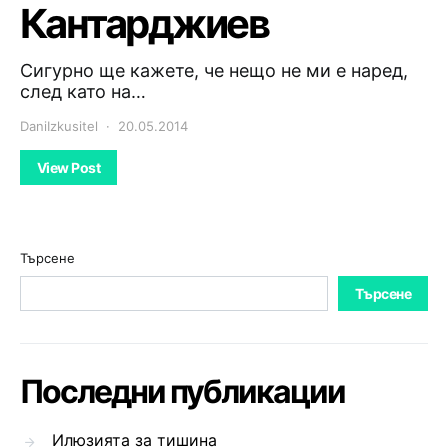
Кантарджиев
Сигурно ще кажете, че нещо не ми е наред,
след като на…
DaniIzkusitel
20.05.2014
View Post
Търсене
Търсене
Последни публикации
Илюзията за тишина