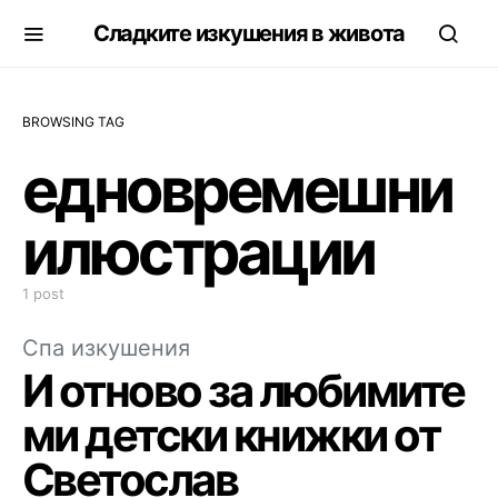
Сладките изкушения в живота
BROWSING TAG
едновремешни
илюстрации
1 post
Спа изкушения
И отново за любимите
ми детски книжки от
Светослав