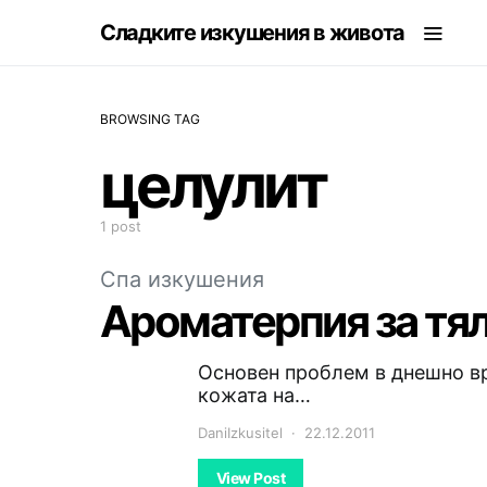
Сладките изкушения в живота
BROWSING TAG
целулит
1 post
Спа изкушения
Ароматерпия за тя
Основен проблем в днешно вр
кожата на…
DaniIzkusitel
22.12.2011
View Post