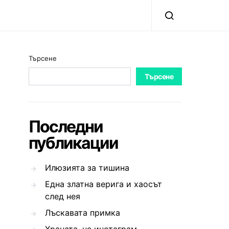
Търсене
Търсене
Последни
публикации
Илюзията за тишина
Една златна верига и хаосът
след нея
Лъскавата примка