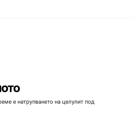
лото
еме е натрупването на целулит под