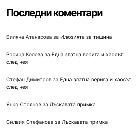
Последни коментари
Биляна Атанасова
за
Илюзията за тишина
Росица Колева
за
Една златна верига и хаосът
след нея
Стефан Димитров
за
Една златна верига и хаосът
след нея
Янко Стоянов
за
Лъскавата примка
Силвия Стефанова
за
Лъскавата примка