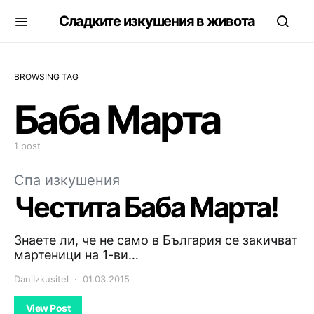
Сладките изкушения в живота
BROWSING TAG
Баба Марта
1 post
Спа изкушения
Честита Баба Марта!
Знаете ли, че не само в България се закичват
мартеници на 1-ви…
DaniIzkusitel
01.03.2015
View Post