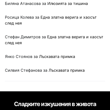
Биляна Атанасова
за
Илюзията за тишина
Росица Колева
за
Една златна верига и хаосът
след нея
Стефан Димитров
за
Една златна верига и хаосът
след нея
Янко Стоянов
за
Лъскавата примка
Силвия Стефанова
за
Лъскавата примка
Сладките изкушения в живота