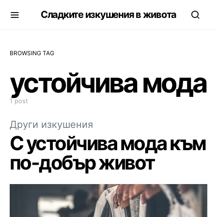
Сладките изкушения в живота
BROWSING TAG
устойчива мода
1 post
Други изкушения
С устойчива мода към
по-добър живот