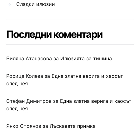
Сладки илюзии
Последни коментари
Биляна Атанасова
за
Илюзията за тишина
Росица Колева
за
Една златна верига и хаосът
след нея
Стефан Димитров
за
Една златна верига и хаосът
след нея
Янко Стоянов
за
Лъскавата примка