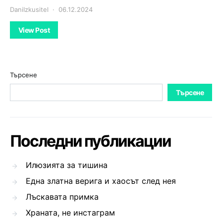
DaniIzkusitel
06.12.2024
View Post
Търсене
Търсене
Последни публикации
Илюзията за тишина
Една златна верига и хаосът след нея
Лъскавата примка
Храната, не инстаграм