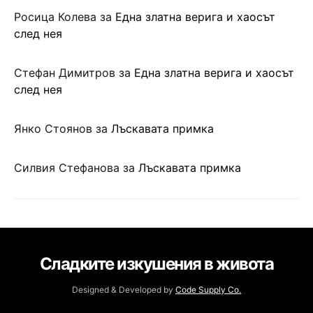
Росица Колева
за
Една златна верига и хаосът
след нея
Стефан Димитров
за
Една златна верига и хаосът
след нея
Янко Стоянов
за
Лъскавата примка
Силвия Стефанова
за
Лъскавата примка
Сладките изкушения в живота
Designed & Developed by
Code Supply Co.