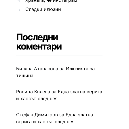
Храната, не инстаграм
Сладки илюзии
Последни
коментари
Биляна Атанасова
за
Илюзията за
тишина
Росица Колева
за
Една златна верига
и хаосът след нея
Стефан Димитров
за
Една златна
верига и хаосът след нея