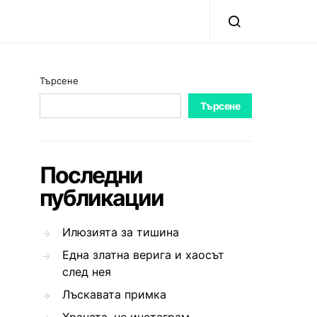
Търсене
Търсене
Последни
публикации
Илюзията за тишина
Една златна верига и хаосът
след нея
Лъскавата примка