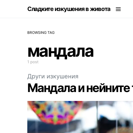
Сладките изкушения в живота
BROWSING TAG
мандала
1 post
Други изкушения
Мандала и нейните 