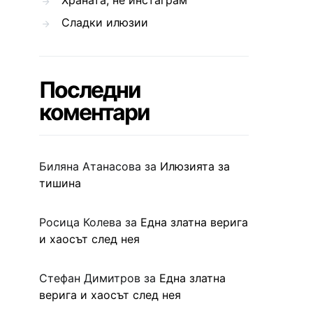
Храната, не инстаграм
Сладки илюзии
Последни
коментари
Биляна Атанасова
за
Илюзията за
тишина
Росица Колева
за
Една златна верига
и хаосът след нея
Стефан Димитров
за
Една златна
верига и хаосът след нея