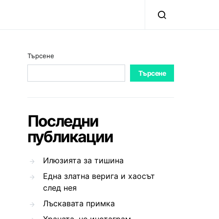
Търсене
Търсене
Последни
публикации
Илюзията за тишина
Една златна верига и хаосът
след нея
Лъскавата примка