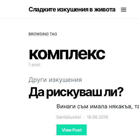
Сладките изкушения в живота
BROWSING TAG
комплекс
1 post
Други изкушения
Да рискуваш ли?
Винаги съм имала някакъв, та
DaniIzkusitel
18.06.2019
View Post