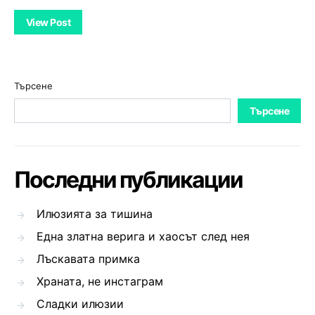
View Post
Търсене
Търсене
Последни публикации
Илюзията за тишина
Една златна верига и хаосът след нея
Лъскавата примка
Храната, не инстаграм
Сладки илюзии