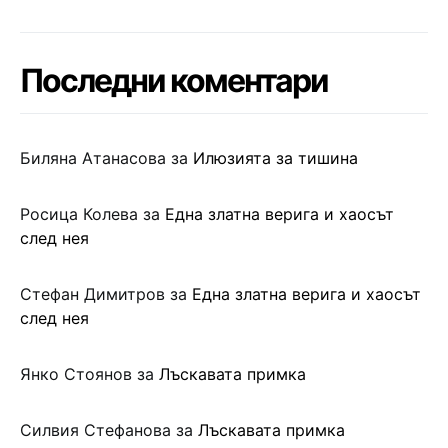
Последни коментари
Биляна Атанасова
за
Илюзията за тишина
Росица Колева
за
Една златна верига и хаосът
след нея
Стефан Димитров
за
Една златна верига и хаосът
след нея
Янко Стоянов
за
Лъскавата примка
Силвия Стефанова
за
Лъскавата примка