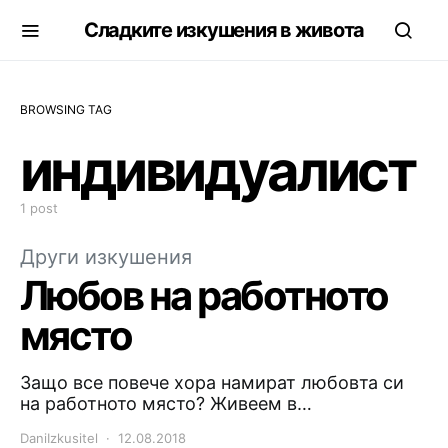
Сладките изкушения в живота
BROWSING TAG
индивидуалист
1 post
Други изкушения
Любов на работното
място
Защо все повече хора намират любовта си
на работното място? Живеем в…
DaniIzkusitel
12.08.2018