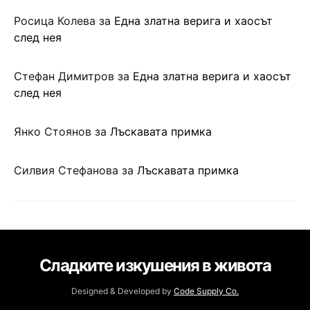
Росица Колева
за
Една златна верига и хаосът
след нея
Стефан Димитров
за
Една златна верига и хаосът
след нея
Янко Стоянов
за
Лъскавата примка
Силвия Стефанова
за
Лъскавата примка
Сладките изкушения в живота
Designed & Developed by
Code Supply Co.