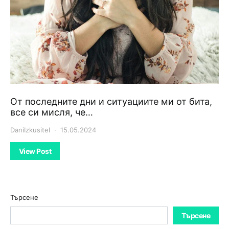
От последните дни и ситуациите ми от бита,
все си мисля, че…
DaniIzkusitel
15.05.2024
View Post
Търсене
Търсене