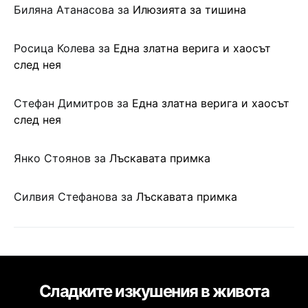
Биляна Атанасова
за
Илюзията за тишина
Росица Колева
за
Една златна верига и хаосът
след нея
Стефан Димитров
за
Една златна верига и хаосът
след нея
Янко Стоянов
за
Лъскавата примка
Силвия Стефанова
за
Лъскавата примка
Сладките изкушения в живота