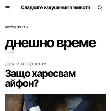
Сладките изкушения в живота
BROWSING TAG
днешно време
1 post
Други изкушения
Защо харесвам
айфон?