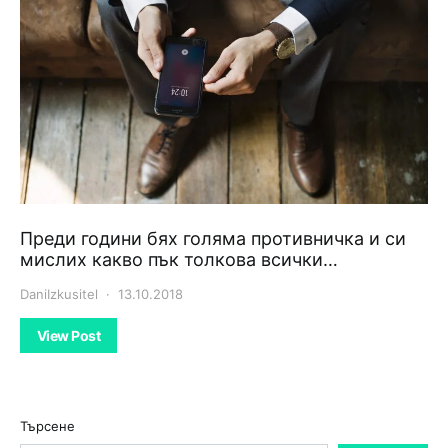
Преди години бях голяма противничка и си
мислих какво пък толкова всички…
DaniIzkusitel
13.10.2018
View Post
Търсене