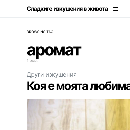
Сладките изкушения в живота
BROWSING TAG
аромат
1 post
Други изкушения
Коя е моята любима