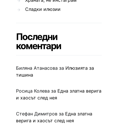
Храната, не инстаграм
Сладки илюзии
Последни
коментари
Биляна Атанасова
за
Илюзията за
тишина
Росица Колева
за
Една златна верига
и хаосът след нея
Стефан Димитров
за
Една златна
верига и хаосът след нея