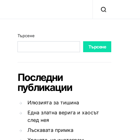
Търсене
Търсене
Последни
публикации
Илюзията за тишина
Една златна верига и хаосът
след нея
Лъскавата примка