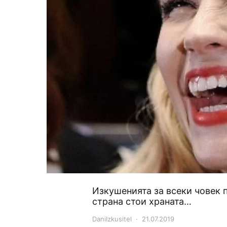
Изкушенията за всеки човек 
страна стои храната…
DaniIzkusitel
21.07.2019