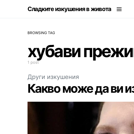
Сладките изкушения в живота
BROWSING TAG
хубави прежи
1 post
Други изкушения
Какво може да ви 