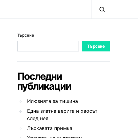
Търсене
Търсене
Последни
публикации
Илюзията за тишина
Една златна верига и хаосът
след нея
Лъскавата примка