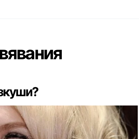
вявания
изкуши?