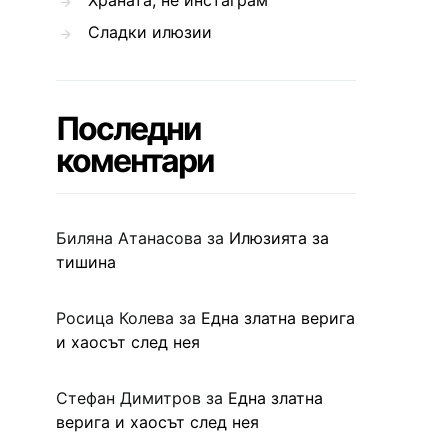
Храната, не инстаграм
Сладки илюзии
Последни
коментари
Биляна Атанасова
за
Илюзията за
тишина
Росица Колева
за
Една златна верига
и хаосът след нея
Стефан Димитров
за
Една златна
верига и хаосът след нея