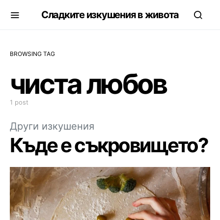
Сладките изкушения в живота
BROWSING TAG
чиста любов
1 post
Други изкушения
Къде е съкровището?