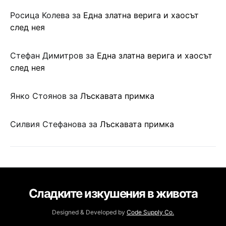
Росица Колева
за
Една златна верига и хаосът
след нея
Стефан Димитров
за
Една златна верига и хаосът
след нея
Янко Стоянов
за
Лъскавата примка
Силвия Стефанова
за
Лъскавата примка
Сладките изкушения в живота
Designed & Developed by
Code Supply Co.