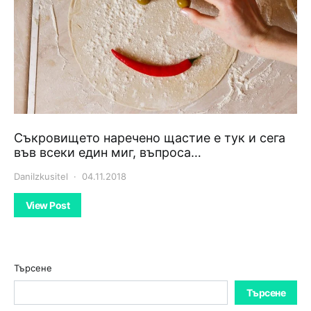
Съкровището наречено щастие е тук и сега
във всеки един миг, въпроса…
DaniIzkusitel
04.11.2018
View Post
Търсене
Търсене