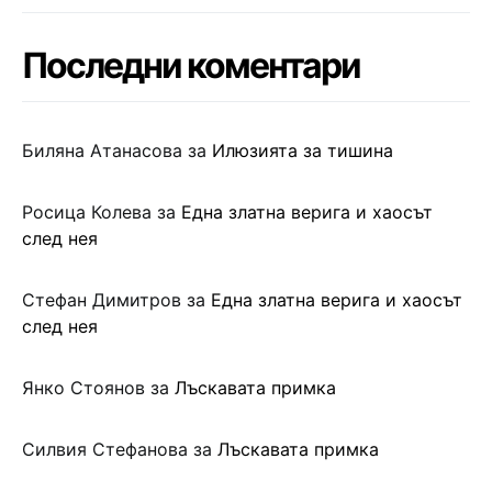
Последни коментари
Биляна Атанасова
за
Илюзията за тишина
Росица Колева
за
Една златна верига и хаосът
след нея
Стефан Димитров
за
Една златна верига и хаосът
след нея
Янко Стоянов
за
Лъскавата примка
Силвия Стефанова
за
Лъскавата примка