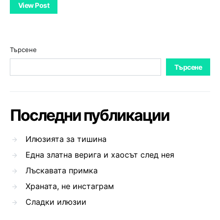
View Post
Търсене
Търсене
Последни публикации
Илюзията за тишина
Една златна верига и хаосът след нея
Лъскавата примка
Храната, не инстаграм
Сладки илюзии