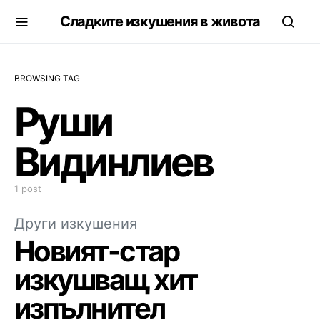
Сладките изкушения в живота
BROWSING TAG
Руши
Видинлиев
1 post
Други изкушения
Новият-стар
изкушващ хит
изпълнител