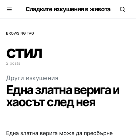
Сладките изкушения в живота
BROWSING TAG
стил
2 posts
Други изкушения
Една златна верига и
хаосът след нея
Една златна верига може да преобърне