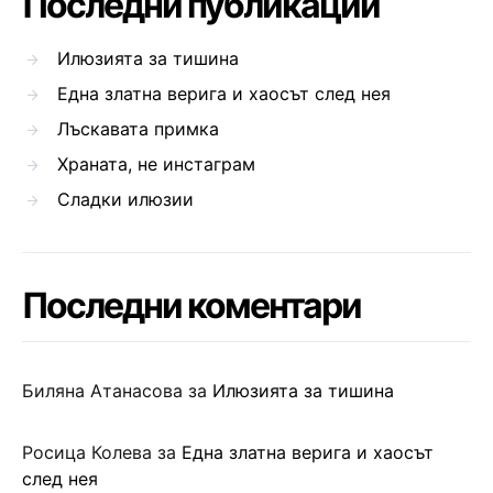
Последни публикации
Илюзията за тишина
Една златна верига и хаосът след нея
Лъскавата примка
Храната, не инстаграм
Сладки илюзии
Последни коментари
Биляна Атанасова
за
Илюзията за тишина
Росица Колева
за
Една златна верига и хаосът
след нея