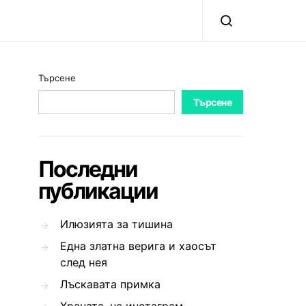
Търсене
Търсене
Последни
публикации
Илюзията за тишина
Една златна верига и хаосът
след нея
Лъскавата примка