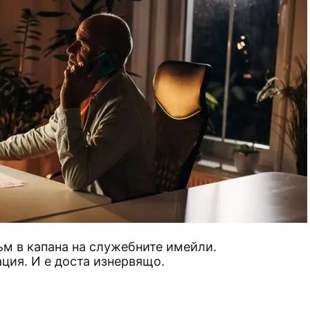
съм в капана на служебните имейли.
ация. И е доста изнервящо.