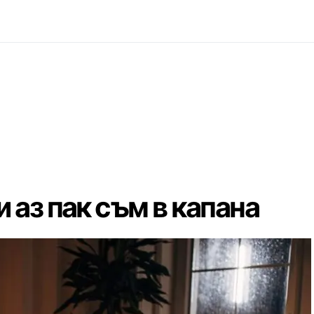
и аз пак съм в капана