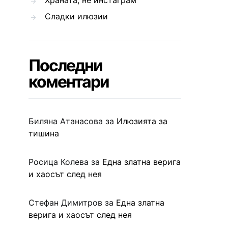
Храната, не инстаграм
Сладки илюзии
Последни
коментари
Биляна Атанасова
за
Илюзията за
тишина
Росица Колева
за
Една златна верига
и хаосът след нея
Стефан Димитров
за
Една златна
верига и хаосът след нея