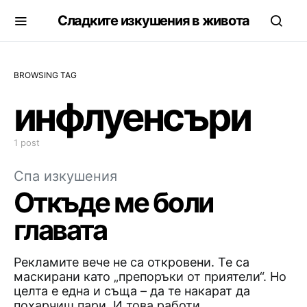
Сладките изкушения в живота
BROWSING TAG
инфлуенсъри
1 post
Спа изкушения
Откъде ме боли
главата
Рекламите вече не са откровени. Те са
маскирани като „препоръки от приятели“. Но
целта е една и съща – да те накарат да
похарчиш пари. И това работи.