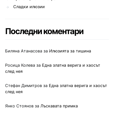
Сладки илюзии
Последни коментари
Биляна Атанасова
за
Илюзията за тишина
Росица Колева
за
Една златна верига и хаосът
след нея
Стефан Димитров
за
Една златна верига и хаосът
след нея
Янко Стоянов
за
Лъскавата примка