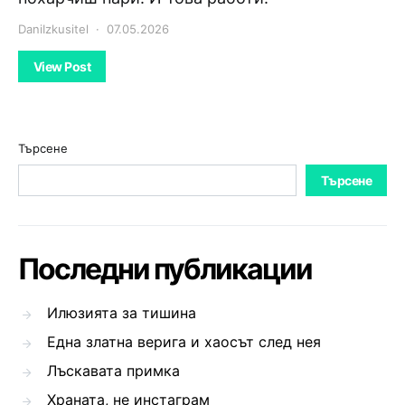
DaniIzkusitel
07.05.2026
View Post
Търсене
Търсене
Последни публикации
Илюзията за тишина
Една златна верига и хаосът след нея
Лъскавата примка
Храната, не инстаграм