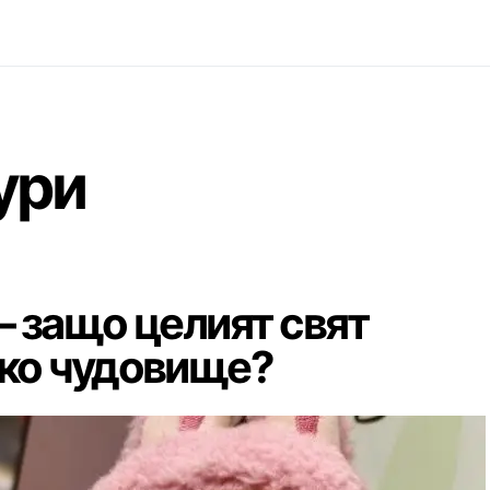
ури
– защо целият свят
лко чудовище?