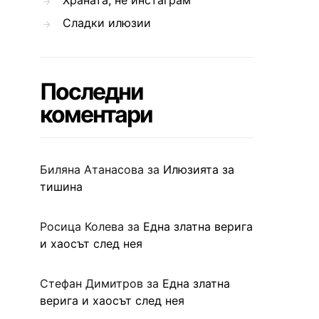
Храната, не инстаграм
Сладки илюзии
Последни
коментари
Биляна Атанасова
за
Илюзията за
тишина
Росица Колева
за
Една златна верига
и хаосът след нея
Стефан Димитров
за
Една златна
верига и хаосът след нея