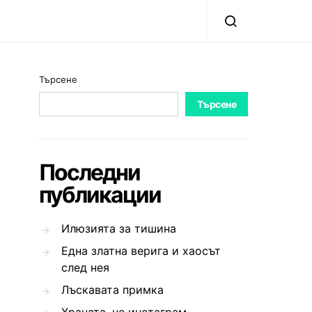
Търсене
Търсене
Последни
публикации
Илюзията за тишина
Една златна верига и хаосът
след нея
Лъскавата примка