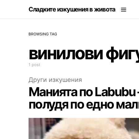
Сладките изкушения в живота
BROWSING TAG
винилови фиг
1 post
Други изкушения
Манията по Labubu 
полудя по едно ма