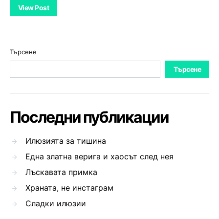
View Post
Търсене
Търсене
Последни публикации
Илюзията за тишина
Една златна верига и хаосът след нея
Лъскавата примка
Храната, не инстаграм
Сладки илюзии