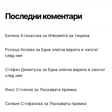
Последни коментари
Биляна Атанасова
за
Илюзията за тишина
Росица Колева
за
Една златна верига и хаосът
след нея
Стефан Димитров
за
Една златна верига и хаосът
след нея
Янко Стоянов
за
Лъскавата примка
Силвия Стефанова
за
Лъскавата примка