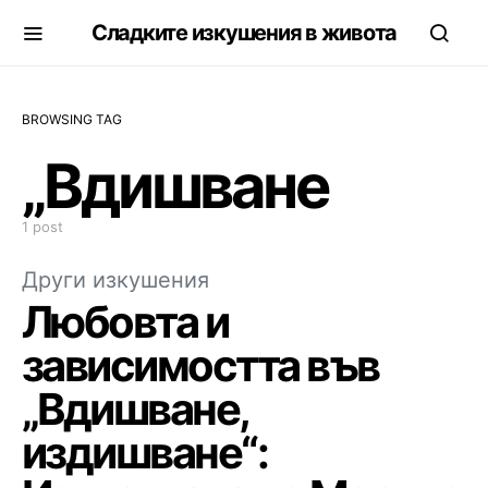
Сладките изкушения в живота
BROWSING TAG
„Вдишване
1 post
Други изкушения
Любовта и
зависимостта във
„Вдишване,
издишване“: