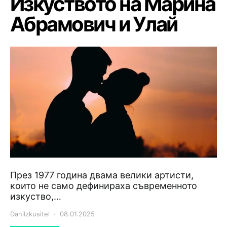
Изкуството на Марина
Абрамович и Улай
През 1977 година двама велики артисти,
които не само дефинираха съвременното
изкуство,…
DaniIzkusitel
08.01.2025